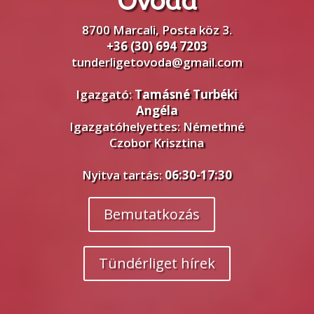
Óvoda
8700 Marcali, Posta köz 3.
+36 (30) 694 7203
tunderligetovoda@gmail.com
Igazgató:
Tamásné Turbéki
Angéla
Igazgatóhelyettes: Némethné
Czobor Krisztina
Nyitva tartás:
06:30-17:30
Bemutatkozás
Tündérliget hírek