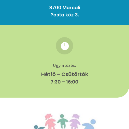
8700 Marcali
Posta köz 3.

Ügyintézés:
Hétfő – Csütörtök
7:30 – 16:00