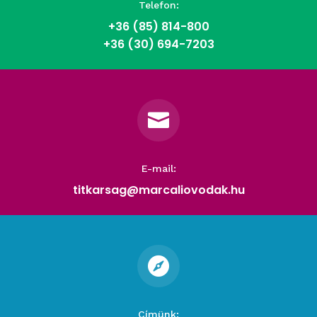
Telefon:
+36 (85)
814-800
+36 (30) 694-7203

E-mail:
titkarsag@marcaliovodak.hu

Címünk: