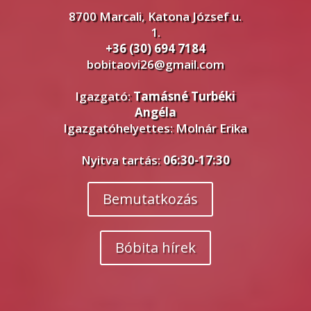
8700 Marcali, Katona József u.
1.
+36 (30) 694 7184
bobitaovi26@gmail.com
Igazgató:
Tamásné Turbéki
Angéla
Igazgatóhelyettes: Molnár Erika
Nyitva tartás:
06:30-17:30
Bemutatkozás
Bóbita hírek