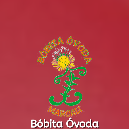
Bóbita Óvoda