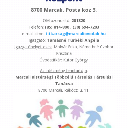
8700 Marcali, Posta köz 3.
OM azonosító:
201820
Telefon:
(85) 814-800
,
(30) 694-7203
e-mail címe:
titkarsag@marcaliovodak.hu
Igazgató
:
Tamásné Turbéki Angéla
Igazgatóhelyettesek
: Molnár Erika, Némethné Czobor
Krisztina
Óvodatitkár
: Kutor Györgyi
Az intézmény fenntartója
:
Marcali Kistérségi Többcélú Társulás Társulási
Tanácsa
8700 Marcali, Rákóczi u. 11.