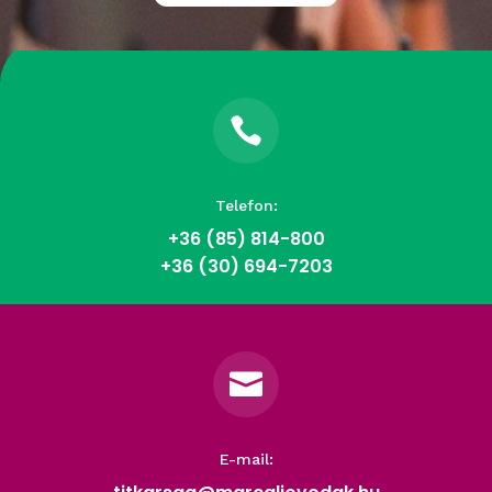

Telefon:
+36 (85)
814-800
+36 (30) 694-7203

E-mail: