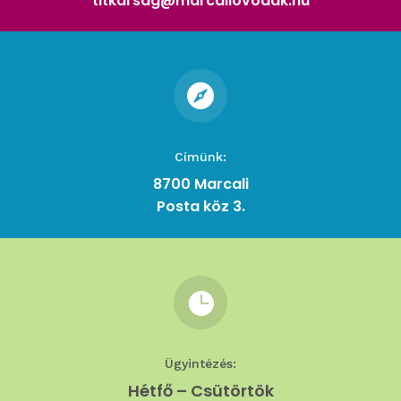
titkarsag@marcaliovodak.hu

Címünk:
8700 Marcali
Posta köz 3.

Ügyintézés:
Hétfő – Csütörtök