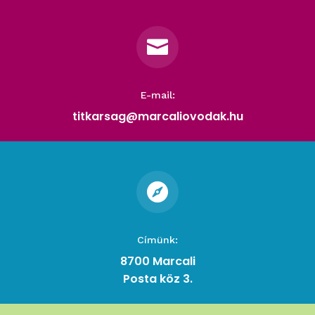

E-mail:
titkarsag@marcaliovodak.hu

Címünk:
8700 Marcali
Posta köz 3.