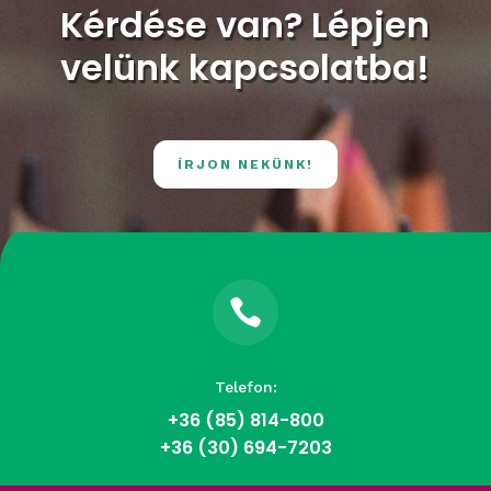
Kérdése van? Lépjen
velünk kapcsolatba!
ÍRJON NEKÜNK!

Telefon:
+36 (85)
814-800
+36 (30) 694-7203