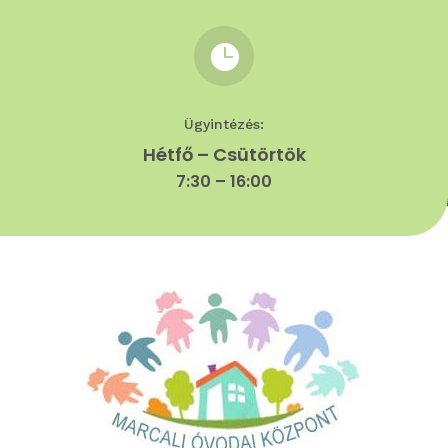

Ügyintézés:
Hétfő – Csütörtök
7:30 – 16:00