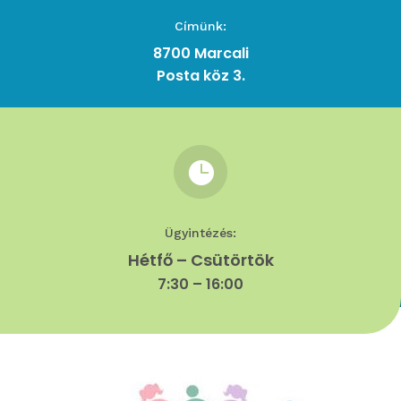
Címünk:
8700 Marcali
Posta köz 3.

Ügyintézés:
Hétfő – Csütörtök
7:30 – 16:00