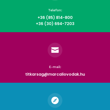
Telefon:
+36 (85)
814-800
+36 (30) 694-7203

E-mail:
titkarsag@marcaliovodak.hu
