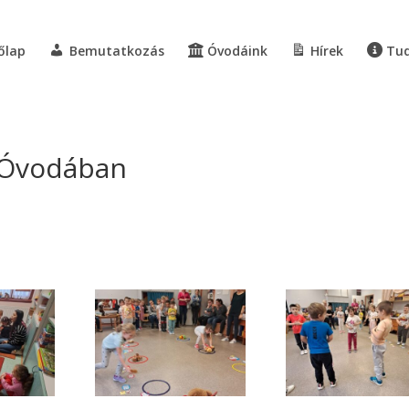
őlap
Bemutatkozás
Óvodáink
Hírek
Tud
 Óvodában