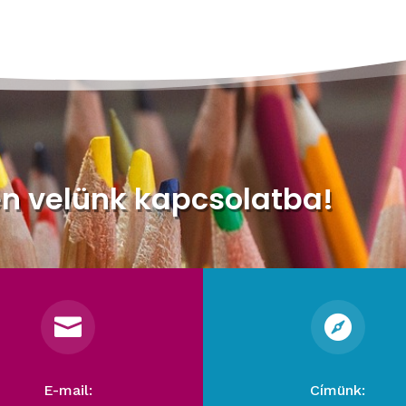
en velünk kapcsolatba!


E-mail:
Címünk: