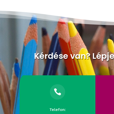
Kérdése van? Lépj

Telefon: