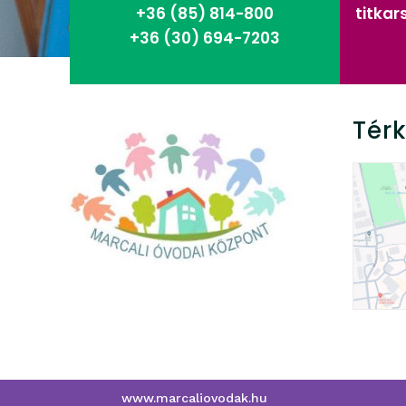
+36 (85)
814-800
titka
+36 (30) 694-7203
Tér
www.marcaliovodak.hu