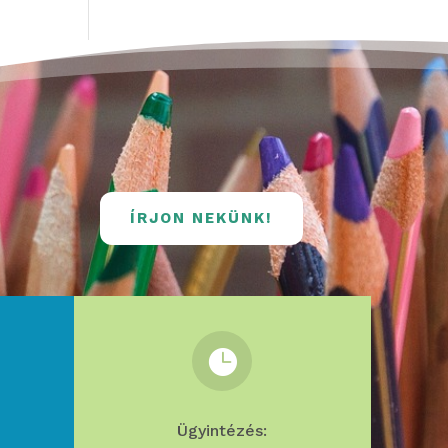
ÍRJON NEKÜNK!

Ügyintézés: