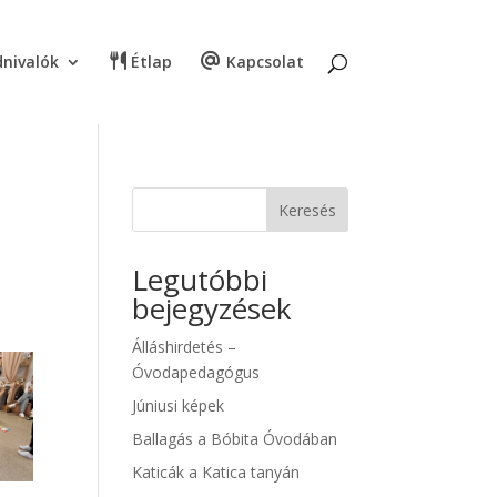
nivalók
Étlap
Kapcsolat
Keresés
Legutóbbi
bejegyzések
Álláshirdetés –
Óvodapedagógus
Júniusi képek
Ballagás a Bóbita Óvodában
Katicák a Katica tanyán