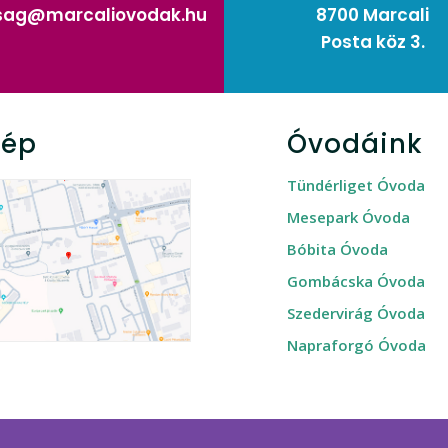
rsag@marcaliovodak.hu
8700 Marcali
Posta köz 3.
kép
Óvodáink
Tündérliget Óvoda
Mesepark Óvoda
Bóbita Óvoda
Gombácska Óvoda
Szedervirág Óvoda
Napraforgó Óvoda