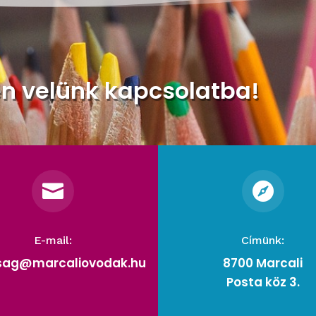
en velünk kapcsolatba!


E-mail:
Címünk:
rsag@marcaliovodak.hu
8700 Marcali
Posta köz 3.