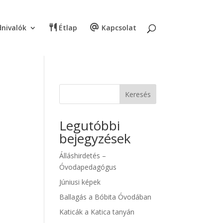
nivalók
Étlap
Kapcsolat
Keresés
Legutóbbi
bejegyzések
Álláshirdetés –
Óvodapedagógus
Júniusi képek
Ballagás a Bóbita Óvodában
Katicák a Katica tanyán