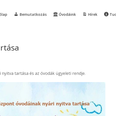
őlap
Bemutatkozás
Óvodáink
Hírek
Tud
artása
nyitva tartása és az óvodák ügyeleti rendje.