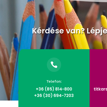
Kérdése van? Lépj

Telefon:
+36 (85)
814-800
titka
+36 (30) 694-7203