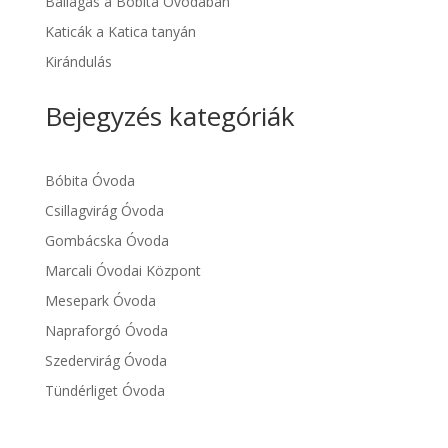
Ballagás a Bóbita Óvodában
Katicák a Katica tanyán
Kirándulás
Bejegyzés kategóriák
Bóbita Óvoda
Csillagvirág Óvoda
Gombácska Óvoda
Marcali Óvodai Központ
Mesepark Óvoda
Napraforgó Óvoda
Szedervirág Óvoda
Tündérliget Óvoda