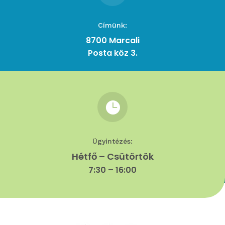
Címünk:
8700 Marcali
Posta köz 3.

Ügyintézés:
Hétfő – Csütörtök
7:30 – 16:00