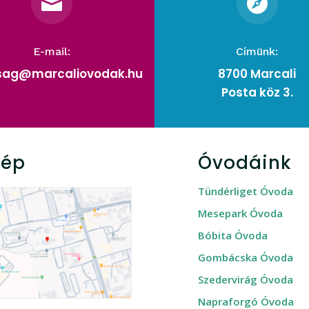


E-mail:
Címünk:
rsag@marcaliovodak.hu
8700 Marcali
Posta köz 3.
kép
Óvodáink
Tündérliget Óvoda
Mesepark Óvoda
Bóbita Óvoda
Gombácska Óvoda
Szedervirág Óvoda
Napraforgó Óvoda