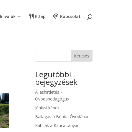
nivalók
Étlap
Kapcsolat
Keresés
Legutóbbi
bejegyzések
Álláshirdetés –
Óvodapedagógus
Júniusi képek
Ballagás a Bóbita Óvodában
Katicák a Katica tanyán