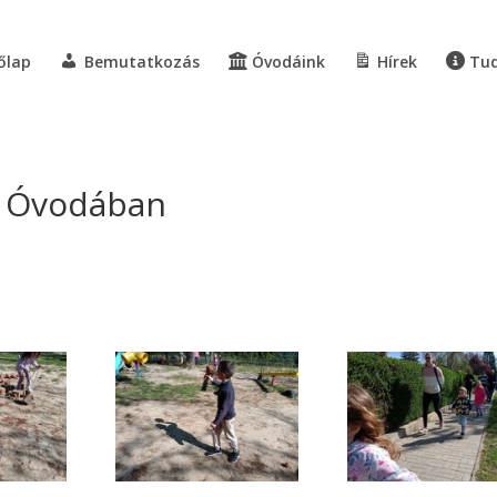
őlap
Bemutatkozás
Óvodáink
Hírek
Tud
ta Óvodában