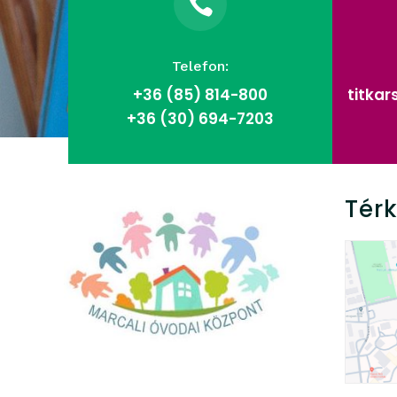

Telefon:
+36 (85)
814-800
titka
+36 (30) 694-7203
Tér