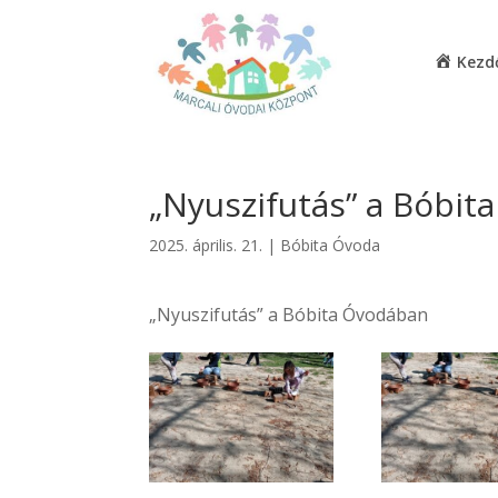
Kezd
„Nyuszifutás” a Bóbi
2025. április. 21.
|
Bóbita Óvoda
„Nyuszifutás” a Bóbita Óvodában