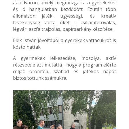
az udvaron, amely megmozgatta a gyerekeket
és jó hangulatban kezdődött. Ezután több
állomáson játék, ügyességi, és kreatív
tevékenység várta őket – csillámtetoválás,
légvár, aszfaltrajzolás, papírsárkány készítése.
Elek István jóvoltából a gyerekek vattacukrot is
kóstolhattak.
A gyermekek lelkesedése, mosolya, aktív
részvétele azt mutatta , hogy a program elérte
célját: örömteli, szabad és játékos napot
biztosítottunk számukra.