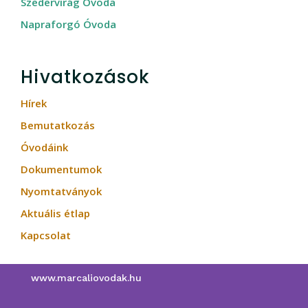
Szedervirág Óvoda
Napraforgó Óvoda
Hivatkozások
Hírek
Bemutatkozás
Óvodáink
Dokumentumok
Nyomtatványok
Aktuális étlap
Kapcsolat
www.marcaliovodak.hu