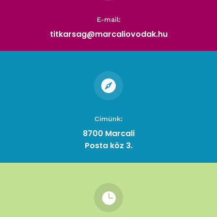
E-mail:
titkarsag@marcaliovodak.hu

Címünk:
8700 Marcali
Posta köz 3.
