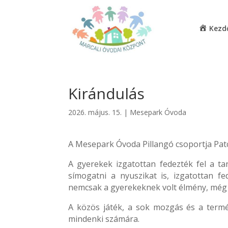
Kezd
Kirándulás
2026. május. 15.
|
Mesepark Óvoda
A Mesepark Óvoda Pillangó csoportja Patcá
A gyerekek izgatottan fedezték fel a ta
símogatni a nyuszikat is, izgatottan f
nemcsak a gyerekeknek volt élmény, még a 
A közös játék, a sok mozgás és a termé
mindenki számára.