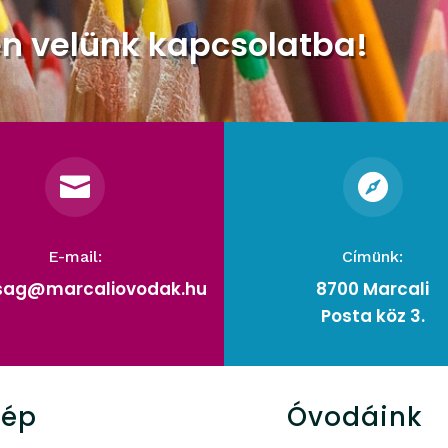
en velünk kapcsolatba!


E-mail:
Címünk:
rsag@marcaliovodak.hu
8700 Marcali
Posta köz 3.
kép
Óvodáink