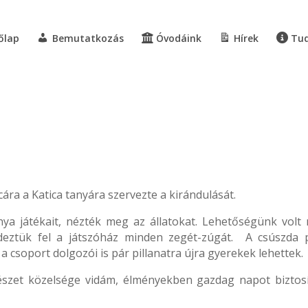
őlap
Bemutatkozás
Óvodáink
Hírek
Tud
ra a Katica tanyára szervezte a kirándulását.
nya játékait, nézték meg az állatokat. Lehetőségünk volt
edeztük fel a játszóház minden zegét-zúgát. A csúszda 
csoport dolgozói is pár pillanatra újra gyerekek lehettek.
szet közelsége vidám, élményekben gazdag napot biztosí