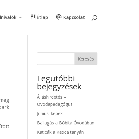
nivalók
Étlap
Kapcsolat
Keresés
Legutóbbi
bejegyzések
Álláshirdetés –
 meg
Óvodapedagógus
park
Júniusi képek
Ballagás a Bóbita Óvodában
tott
Katicák a Katica tanyán