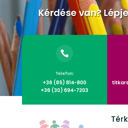
Kérdése van? Lépj

Telefon:
+36 (85)
814-800
titka
+36 (30) 694-7203
Tér