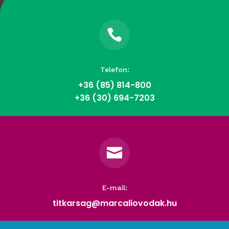

Telefon:
+36 (85)
814-800
+36 (30) 694-7203

E-mail:
titkarsag@marcaliovodak.hu