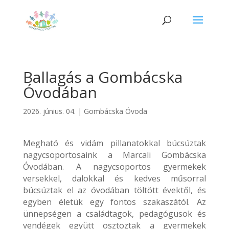
Ballagás a Gombácska
Óvodában
2026. június. 04.
|
Gombácska Óvoda
Megható és vidám pillanatokkal búcsúztak
nagycsoportosaink a Marcali Gombácska
Óvodában. A nagycsoportos gyermekek
versekkel, dalokkal és kedves műsorral
búcsúztak el az óvodában töltött évektől, és
egyben életük egy fontos szakaszától. Az
ünnepségen a családtagok, pedagógusok és
vendégek együtt osztoztak a gyermekek